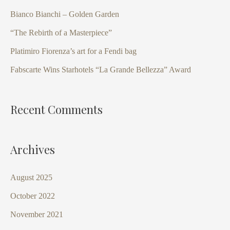
h
Bianco Bianchi – Golden Garden
f
“The Rebirth of a Masterpiece”
o
Platimiro Fiorenza’s art for a Fendi bag
r
Fabscarte Wins Starhotels “La Grande Bellezza” Award
:
Recent Comments
Archives
August 2025
October 2022
November 2021