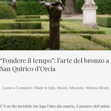
bronzo
a
San
Quirico
d’Orcia
“Fondere il tempo”: l’arte del bronzo a
San Quirico d’Orcia
Leave a Comment
/
Made in Italy
,
Museo
,
Museum
/
Monica Monti
C’è un filo invisibile che lega l’idea alla materia, il pensiero dell’artista